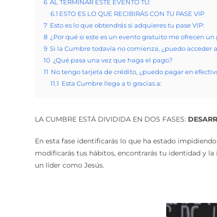
6
AL TERMINAR ESTE EVENTO TÚ:
6.1
​​​​​​​ESTO ES LO QUE RECIBIRÁS CON TU PASE VIP
7
Esto es lo que obtendrás si adquieres tu pase VIP:
8
¿Por qué si este es un evento gratuito me ofrecen un
9
Si la Cumbre todavía no comienza, ¿puedo acceder 
10
¿Qué pasa una vez que haga el pago?
11
No tengo tarjeta de crédito, ¿puedo pagar en efectiv
11.1
Esta Cumbre llega a ti gracias a:
LA CUMBRE ESTÁ DIVIDIDA EN DOS FASES:
DESARR
En esta fase identificarás lo que ha estado impidiend
modificarás tus hábitos, encontrarás tu identidad y l
un líder como Jesús.