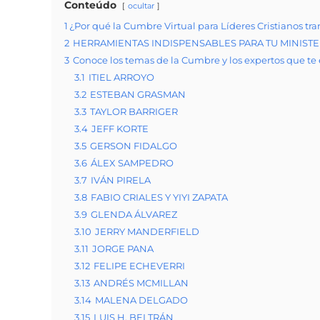
Conteúdo
ocultar
1
​​​​​​​¿Por qué la Cumbre Virtual para Líderes Cristianos 
2
HERRAMIENTAS INDISPENSABLES PARA TU MINISTER
3
Conoce los temas de la Cumbre y los expertos que t
3.1
ITIEL ARROYO
3.2
ESTEBAN GRASMAN
3.3
TAYLOR BARRIGER
3.4
JEFF KORTE
3.5
GERSON FIDALGO
3.6
ÁLEX SAMPEDRO
3.7
IVÁN PIRELA
3.8
FABIO CRIALES Y YIYI ZAPATA
3.9
GLENDA ÁLVAREZ
3.10
JERRY MANDERFIELD
3.11
JORGE PANA
3.12
FELIPE ECHEVERRI
3.13
ANDRÉS MCMILLAN
3.14
MALENA DELGADO
3.15
LUIS H. BELTRÁN