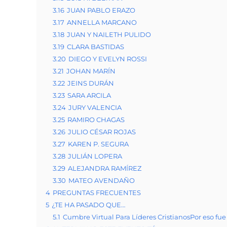
3.16
JUAN PABLO ERAZO
3.17
ANNELLA MARCANO
3.18
JUAN Y NAILETH PULIDO
3.19
CLARA BASTIDAS
3.20
DIEGO Y EVELYN ROSSI
3.21
JOHAN MARÍN
3.22
JEINS DURÁN
3.23
SARA ARCILA
3.24
JURY VALENCIA
3.25
RAMIRO CHAGAS
3.26
JULIO CÉSAR ROJAS
3.27
KAREN P. SEGURA
3.28
JULIÁN LOPERA
3.29
ALEJANDRA RAMÍREZ
3.30
MATEO AVENDAÑO
4
PREGUNTAS FRECUENTES
5
¿TE HA PASADO QUE…
5.1
Cumbre Virtual Para Líderes CristianosPor eso fu