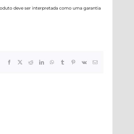
produto deve ser interpretada como uma garantia
Facebook
X
Reddit
LinkedIn
WhatsApp
Tumblr
Pinterest
Vk
Correo
electrónico