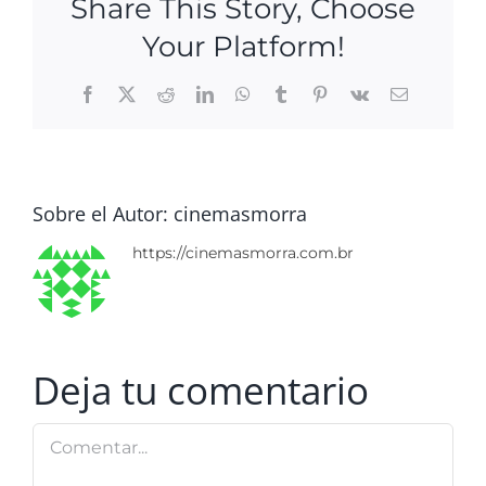
Share This Story, Choose
Your Platform!
Facebook
X
Reddit
LinkedIn
WhatsApp
Tumblr
Pinterest
Vk
Correo
electrónico
Sobre el Autor:
cinemasmorra
https://cinemasmorra.com.br
Deja tu comentario
Comentar