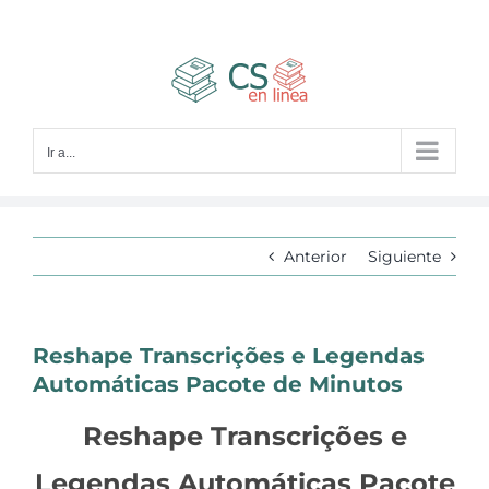
Saltar
al
contenido
Ir a...
Anterior
Siguiente
Reshape Transcrições e Legendas
Automáticas Pacote de Minutos
Reshape Transcrições e
Legendas Automáticas Pacote